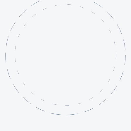
Szolgáltatások
Projektjeink
Tudásbázis
Rólunk
Kapcsolat