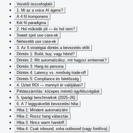
Vezetői összefoglaló
1. Mi az a voice AI ágens?
A 4 fő komponens
Két fő paradigma
2. Hol működik jól — és hol nem?
Sweet spot use case-ek
Nehezebb use case-ek
3. Az 5 stratégiai döntés a bevezetés előtt
Döntés 1: Build, buy, vagy hibrid?
Döntés 2: Mit automatizálsz, mit hagysz embernek?
Döntés 3: Hang és persona
Döntés 4: Latency vs. minőség trade-off
Döntés 5: Compliance és felelősség
4. Üzleti ROI — mennyit ér valójában?
Példaszámítás: közepes méretű ügyfélszolgálat
5. Iparági benchmarkok (2025–26)
6. A 7 leggyakoribb bevezetési hiba
Hiba 1: Mindent automatizálni
Hiba 2: Rossz hang választás
Hiba 3: Nincs warm handoff
Hiba 4: Csak inbound, soha outbound (vagy fordítva)