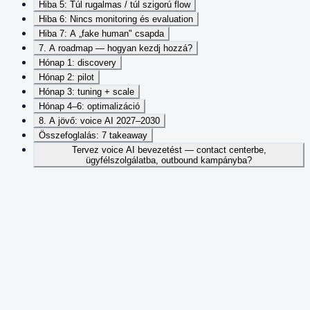
Hiba 5: Túl rugalmas / túl szigorú flow
Hiba 6: Nincs monitoring és evaluation
Hiba 7: A „fake human" csapda
7. A roadmap — hogyan kezdj hozzá?
Hónap 1: discovery
Hónap 2: pilot
Hónap 3: tuning + scale
Hónap 4–6: optimalizáció
8. A jövő: voice AI 2027–2030
Összefoglalás: 7 takeaway
Tervez voice AI bevezetést — contact centerbe,
ügyfélszolgálatba, outbound kampányba?
Tartalomjegyzék
Telefonon beszélni egy gépi hanggal régen frusztráló volt. 2025-