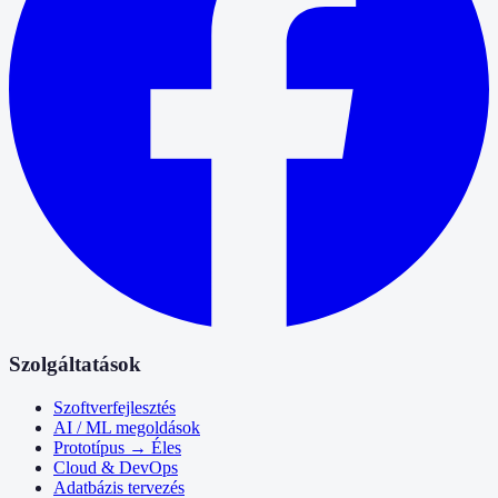
Szolgáltatások
Szoftverfejlesztés
AI / ML megoldások
Prototípus → Éles
Cloud & DevOps
Adatbázis tervezés