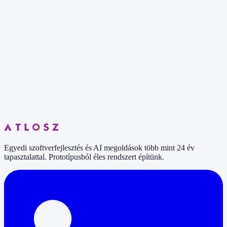
Cloud Migration Suite
Felhőmigráció és infrastruktúra-modernizáció
Komplex felhőmigráció – on-premise rendszerek áttelepítése AWS-
re, CI/CD pipeline kiépítés és infrastruktúra automatizálás.
Egyedi szoftverfejlesztés és AI megoldások több mint 24 év
tapasztalattal. Prototípusból éles rendszert építünk.