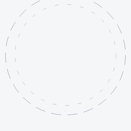
Szolgáltatások
Projektjeink
Tudásbázis
Rólunk
Kapcsolat